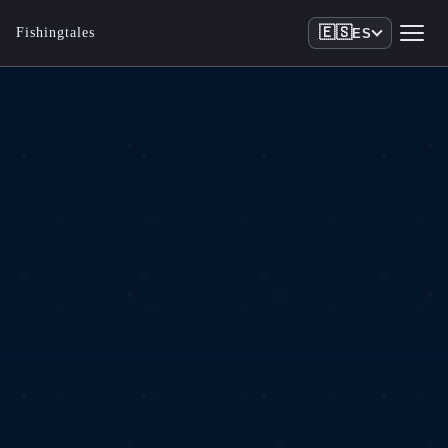
🇪🇸
Fishingtales
ES