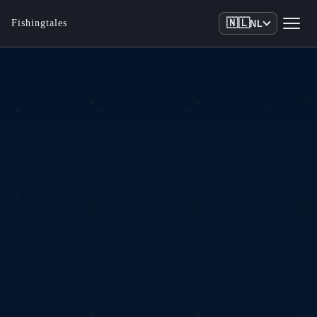
🇳🇱
Fishingtales
NL