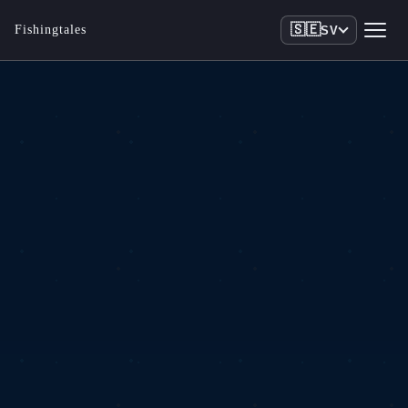
🇸🇪
Fishingtales
SV