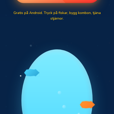
Gratis på Android. Tryck på fiskar, bygg kombon, tjäna
stjärnor.