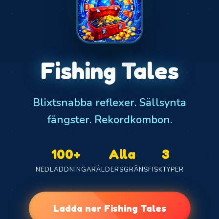
Fishing Tales
Blixtsnabba reflexer. Sällsynta
fångster. Rekordkombon.
100+
Alla
3
NEDLADDNINGAR
ÅLDERSGRÄNS
FISKTYPER
Ladda ner Fishing Tales