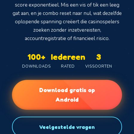
score exponentieel. Mis een vis of tik een leeg
gat aan, en je combo reset naar nul, wat dezelfde
oplopende spanning creëert die casinospelers
zoeken zonder inzetvereisten,
accountregistratie of financieel risico.
100+
Iedereen
3
DOWNLOADS
RATED
VISSOORTEN
Download gratis op
Android
Veelgestelde vragen