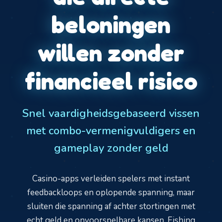
beloningen
willen zonder
financieel risico
Snel vaardigheidsgebaseerd vissen
met combo-vermenigvuldigers en
gameplay zonder geld
Casino-apps verleiden spelers met instant
feedbackloops en oplopende spanning, maar
sluiten die spanning af achter stortingen met
echt geld en onvoorspelbare kansen. Fishing