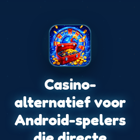
Casino-
alternatief voor
Android-spelers
die directe