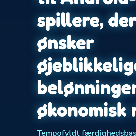
spillere, de
ønsker
øjeblikkelig
belønninge
økonomisk r
Tempofyldt færdighedsbase