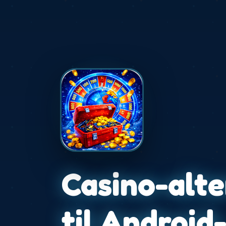
Casino-alte
til Android