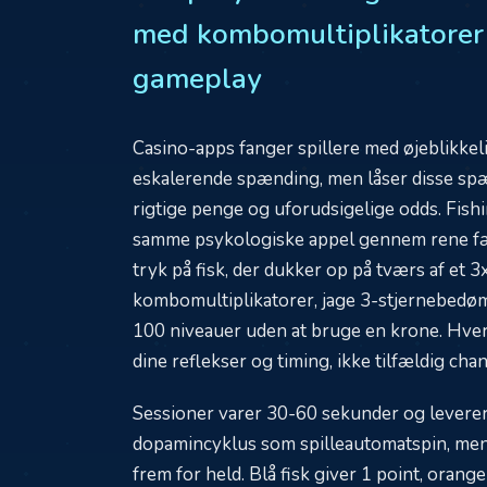
med kombomultiplikatorer
gameplay
Casino-apps fanger spillere med øjeblikke
eskalerende spænding, men låser disse sp
rigtige penge og uforudsigelige odds. Fishi
samme psykologiske appel gennem rene f
tryk på fisk, der dukker op på tværs af et 3
kombomultiplikatorer, jage 3-stjernebedø
100 niveauer uden at bruge en krone. Hver
dine reflekser og timing, ikke tilfældig cha
Sessioner varer 30-60 sekunder og levere
dopamincyklus som spilleautomatspin, men
frem for held. Blå fisk giver 1 point, orange