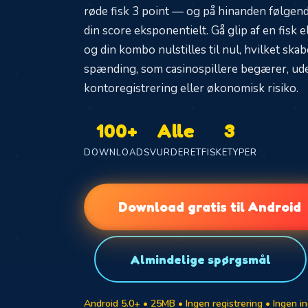
røde fisk 3 point — og på hinanden følgend
din score eksponentielt. Gå glip af en fisk e
og din kombo nulstilles til nul, hvilket sk
spænding, som casinospillere begærer, u
kontoregistrering eller økonomisk risiko.
100+
Alle
3
DOWNLOADS
VURDERET
FISKETYPER
Download gratis til Android
Almindelige spørgsmål
Android 5.0+ • 25MB • Ingen registrering • Ingen i