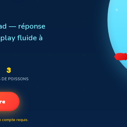
Pad — réponse
play fluide à
3
S DE POISSONS
re
n compte requis.