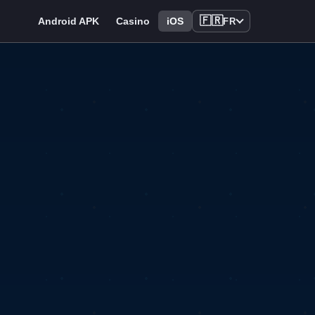
🇫🇷
Android APK
Casino
iOS
FR